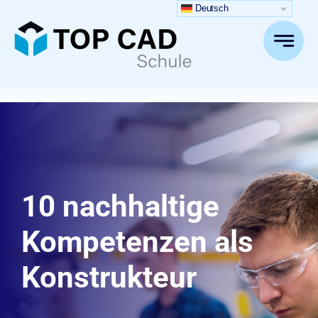
Zum
Deutsch
Inhalt
springen
10 nachhaltige
Kompetenzen als
Konstrukteur