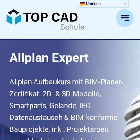
Zum
Deutsch
Inhalt
springen
Allplan Expert
Allplan Aufbaukurs mit BIM-Planer-
Zertifikat: 2D- & 3D-Modelle,
Smartparts, Gelände, IFC-
Datenaustausch & BIM-konforme
Bauprojekte, inkl. Projektarbeit –