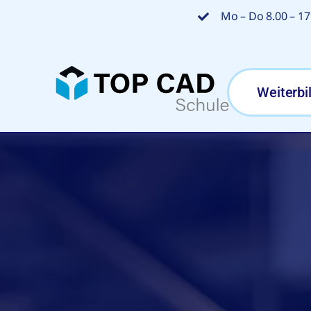
Zum
Mo – Do 8.00 – 17.
Inhalt
springen
Weiterbi