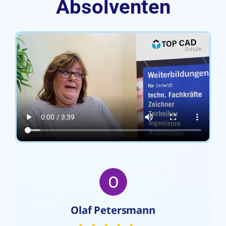
Absolventen
Kostyantyn Safonov
Olaf Petersmann
Claudia Garello
Julio Raoul