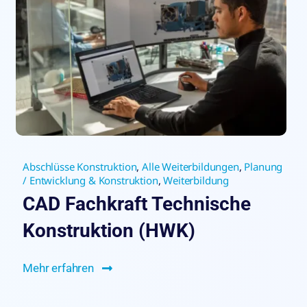
Abschlüsse Konstruktion
,
Alle Weiterbildungen
,
Planung
/ Entwicklung & Konstruktion
,
Weiterbildung
CAD Fachkraft Technische
Konstruktion (HWK)
Mehr erfahren