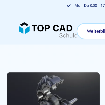
Zum
Mo – Do 8.00 – 17.
Inhalt
springen
Weiterbi