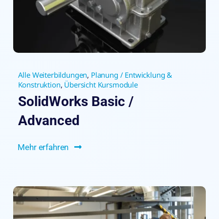
Alle Weiterbildungen
,
Planung / Entwicklung &
Konstruktion
,
Übersicht Kursmodule
SolidWorks Basic /
Advanced
Mehr erfahren