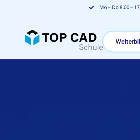
Zum
Mo – Do 8.00 – 17.
Inhalt
springen
Weiterbi