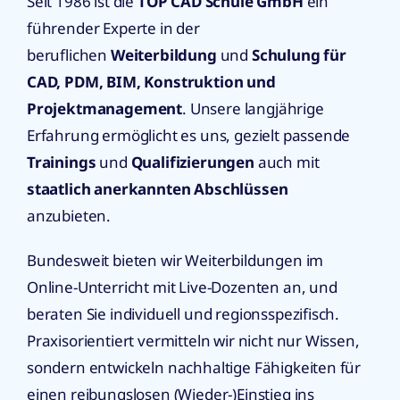
Seit 1986 ist die
TOP CAD Schule GmbH
ein
führender Experte in der
beruflichen
Weiterbildung
und
Schulung für
CAD, PDM, BIM, Konstruktion und
Projektmanagement
. Unsere langjährige
Erfahrung ermöglicht es uns, gezielt passende
Trainings
und
Qualifizierungen
auch mit
staatlich anerkannten Abschlüssen
anzubieten.
Bundesweit bieten wir Weiterbildungen im
Online-Unterricht mit Live-Dozenten an, und
beraten Sie individuell und regionsspezifisch.
Praxisorientiert vermitteln wir nicht nur Wissen,
sondern entwickeln nachhaltige Fähigkeiten für
einen reibungslosen (Wieder-)Einstieg ins