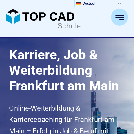
Zum
Deutsch
Inhalt
springen
Karriere, Job &
Weiterbildung
Frankfurt am Main
Online-Weiterbildung &
Karrierecoaching für Frankfurt am
Main – Erfolg in Job & Beruf mit