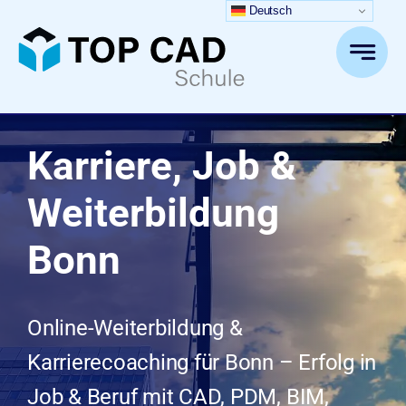
Zum
Deutsch
Inhalt
springen
Karriere, Job &
Weiterbildung
Bonn
Online-Weiterbildung &
Karrierecoaching für Bonn – Erfolg in
Job & Beruf mit CAD, PDM, BIM,