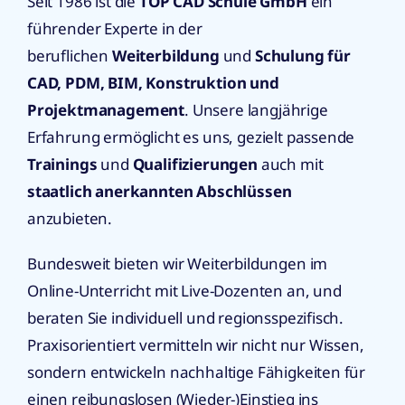
Seit 1986 ist die
TOP CAD Schule GmbH
ein
führender Experte in der
beruflichen
Weiterbildung
und
Schulung für
CAD, PDM, BIM, Konstruktion und
Projektmanagement
. Unsere langjährige
Erfahrung ermöglicht es uns, gezielt passende
Trainings
und
Qualifizierungen
auch mit
staatlich anerkannten Abschlüssen
anzubieten.
Bundesweit bieten wir Weiterbildungen im
Online-Unterricht mit Live-Dozenten an, und
beraten Sie individuell und regionsspezifisch.
Praxisorientiert vermitteln wir nicht nur Wissen,
sondern entwickeln nachhaltige Fähigkeiten für
einen reibungslosen (Wieder-)Einstieg ins