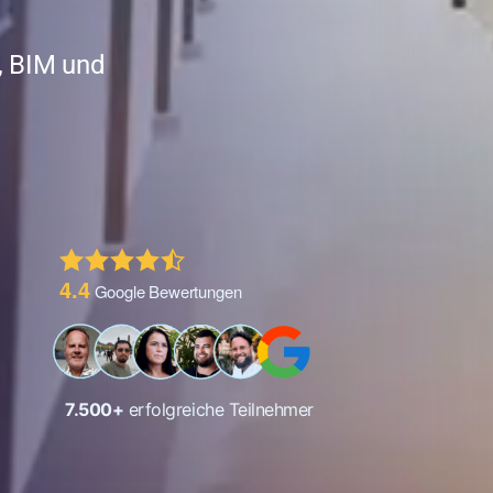
, BIM und
4.4
Google Bewertungen
7.500
+
erfolgreiche Teilnehmer