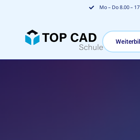
Zum
Mo – Do 8.00 – 17.
Inhalt
springen
Weiterbi