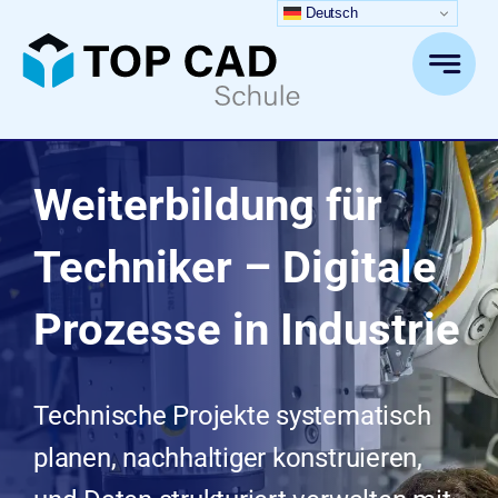
Zum
Deutsch
Inhalt
springen
Weiterbildung für
Techniker – Digitale
Prozesse in Industrie
Technische Projekte systematisch
planen, nachhaltiger konstruieren,