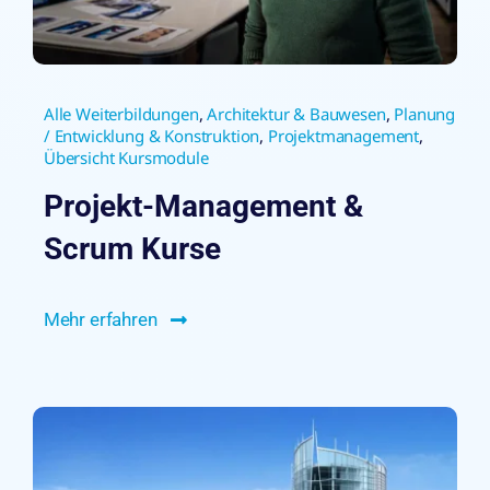
Alle Weiterbildungen
,
Architektur & Bauwesen
,
Planung
/ Entwicklung & Konstruktion
,
Projektmanagement
,
Übersicht Kursmodule
Projekt-Management &
Scrum Kurse
Mehr erfahren