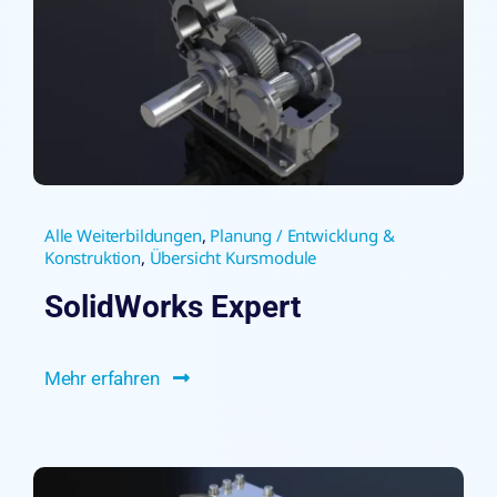
Alle Weiterbildungen
,
Planung / Entwicklung &
Konstruktion
,
Übersicht Kursmodule
SolidWorks Expert
Mehr erfahren