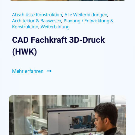
Abschlüsse Konstruktion
,
Alle Weiterbildungen
,
Architektur & Bauwesen
,
Planung / Entwicklung &
Konstruktion
,
Weiterbildung
CAD Fachkraft 3D-Druck
(HWK)
Mehr erfahren