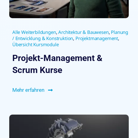
Alle Weiterbildungen
,
Architektur & Bauwesen
,
Planung
/ Entwicklung & Konstruktion
,
Projektmanagement
,
Übersicht Kursmodule
Projekt-Management &
Scrum Kurse
Mehr erfahren