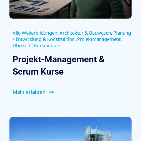
Alle Weiterbildungen
,
Architektur & Bauwesen
,
Planung
/ Entwicklung & Konstruktion
,
Projektmanagement
,
Übersicht Kursmodule
Projekt-Management &
Scrum Kurse
Mehr erfahren