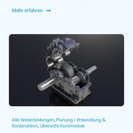
Mehr erfahren
Alle Weiterbildungen
,
Planung / Entwicklung &
Konstruktion
,
Übersicht Kursmodule