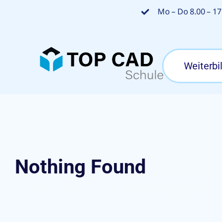
Zum
Mo – Do 8.00 – 17.
Inhalt
springen
Weiterbi
Nothing Found